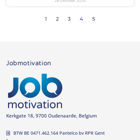
28 oktober 2024
1
2
3
4
5
Jobmotivation
Kerkgate 18, 9700 Oudenaarde, Belgium
BTW BE 0471.462.164 Pantelco bv RPR Gent