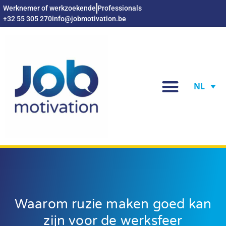
Werknemer of werkzoekende
Professionals
+32 55 305 270
info@jobmotivation.be
NL
Waarom ruzie maken goed kan
zijn voor de werksfeer