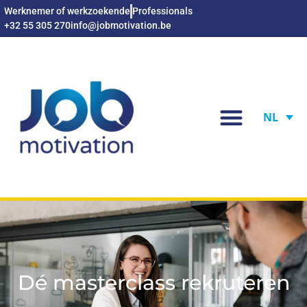
Werknemer of werkzoekende
Professionals
+32 55 305 270
info@jobmotivation.be
NL
Dé masterclass rekruteren