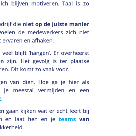
ich blijven motiveren. Taal is zo
drijf die
niet op de juiste manier
voelen de medewerkers zich niet
t ervaren en afhaken.
eel blijft ‘hangen’. Er overheerst
ten
zijn. Het gevolg is ter plaatse
ren.
Dit komt zo vaak voor.
gen van dien. Hoe ga je hier als
je meestal vermijden en een
g
.
n gaan kijken wat er echt leeft bij
 en laat hen en je
teams
van
akkerheid.