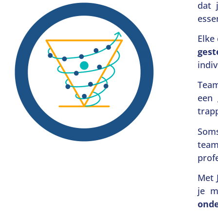
dat 
essen
Elke
ges
indi
Team
een 
trap
Som
tea
prof
Met 
je m
onde