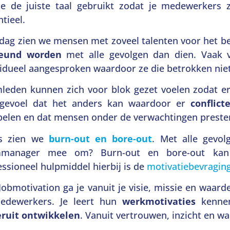
je de juiste taal gebruikt zodat je medewerkers z
tieel.
 dag zien we mensen met zoveel talenten voor het be
teund worden
met alle gevolgen dan dien. Vaak 
vidueel aangesproken waardoor ze die betrokken nie
leden kunnen zich voor blok gezet voelen zodat er v
gevoel dat het anders kan waardoor er
conflic
pelen en dat mensen onder de verwachtingen preste
s zien we
burn-out en bore-out
. Met alle gevol
mmanager mee om? Burn-out en bore-out kan 
essioneel hulpmiddel hierbij is de
motivatiebevragin
Jobmotivation ga je vanuit je visie, missie en waarde
edewerkers. Je leert hun
werkmotivaties
kennen
ruit ontwikkelen
. Vanuit vertrouwen, inzicht en w