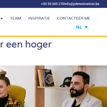
+32 55 305 270
info@jobmotivation.be
TEAM
INSPIRATIE
CONTACTEER ME
NL
r een hoger