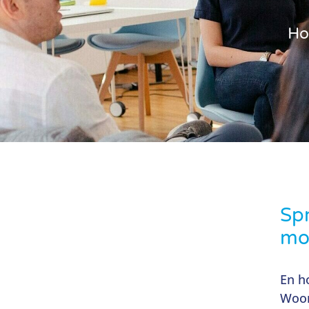
Ho
Spr
mo
En h
Woor