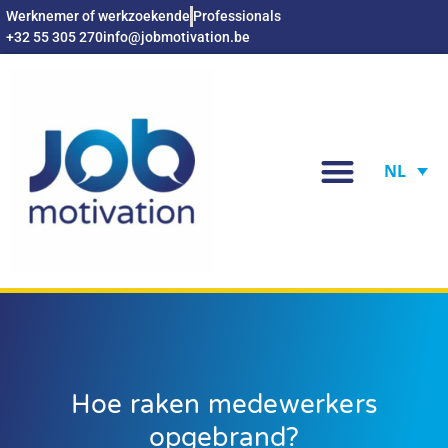
Werknemer of werkzoekende
Professionals
+32 55 305 270
info@jobmotivation.be
NL
Hoe raken medewerkers
opgebrand?