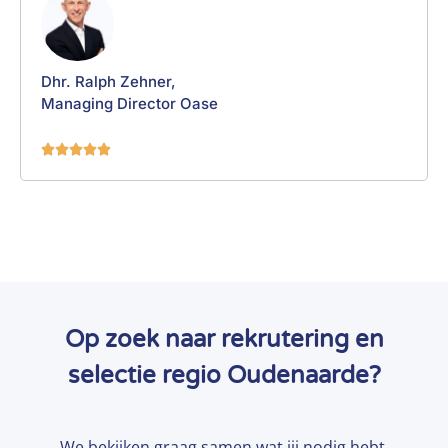
Dhr. Ralph Zehner,
Managing Director Oase





Op zoek naar rekrutering en
selectie regio Oudenaarde?
We bekijken graag samen wat jij nodig hebt.