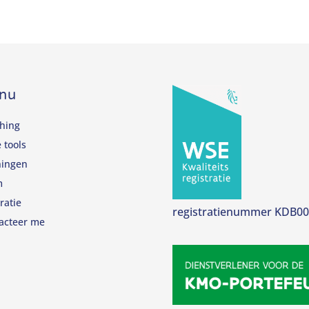
nu
hing
 tools
ningen
m
ratie
registratienummer KDB0
acteer me