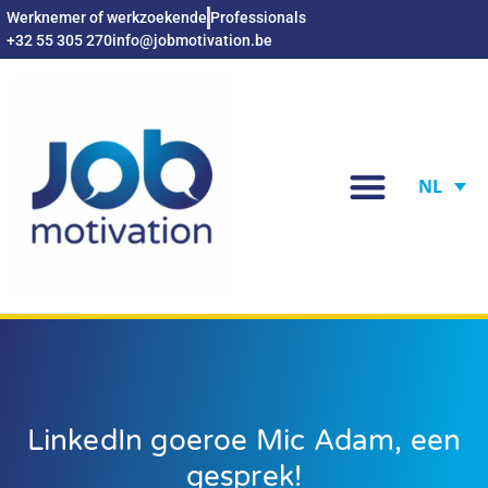
Werknemer of werkzoekende
Professionals
+32 55 305 270
info@jobmotivation.be
NL
LinkedIn goeroe Mic Adam, een
gesprek!