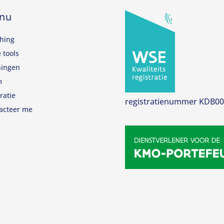
nu
hing
 tools
ningen
m
ratie
registratienummer KDB0
acteer me