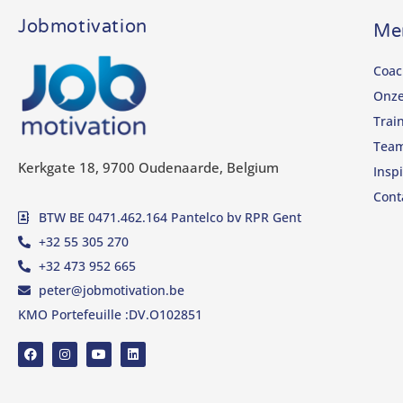
Jobmotivation
Me
Coac
Onze
Trai
Tea
Kerkgate 18, 9700 Oudenaarde, Belgium
Inspi
Cont
BTW BE 0471.462.164 Pantelco bv RPR Gent
+32 55 305 270
+32 473 952 665
peter@jobmotivation.be
KMO Portefeuille :DV.O102851