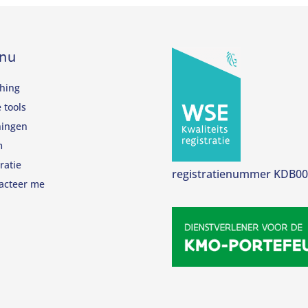
nu
hing
 tools
ningen
m
ratie
registratienummer KDB0
acteer me