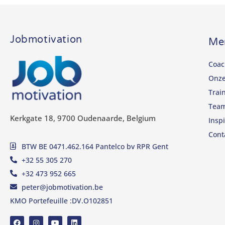
Jobmotivation
Me
Coac
Onze
Trai
Tea
Kerkgate 18, 9700 Oudenaarde, Belgium
Inspi
Cont
BTW BE 0471.462.164 Pantelco bv RPR Gent
+32 55 305 270
+32 473 952 665
peter@jobmotivation.be
KMO Portefeuille :DV.O102851