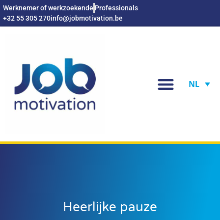
Werknemer of werkzoekende
Professionals
+32 55 305 270
info@jobmotivation.be
NL
Heerlijke pauze