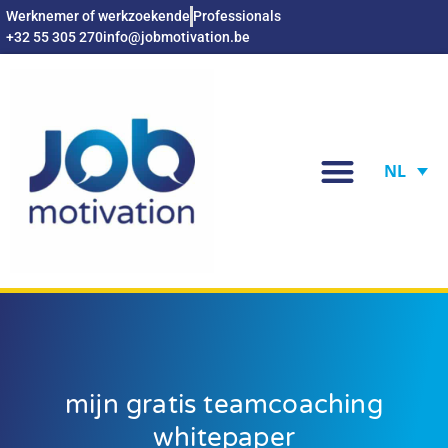
Werknemer of werkzoekende
Professionals
+32 55 305 270
info@jobmotivation.be
NL
mijn gratis teamcoaching
whitepaper