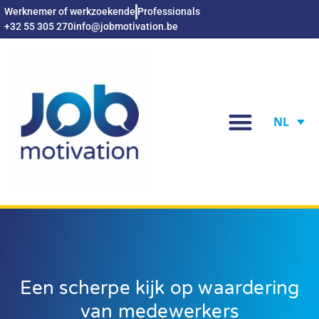
Werknemer of werkzoekende
Professionals
+32 55 305 270
info@jobmotivation.be
NL
Een scherpe kijk op waardering
van medewerkers