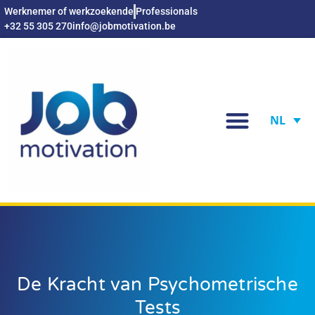
Werknemer of werkzoekende
Professionals
+32 55 305 270
info@jobmotivation.be
NL
De Kracht van Psychometrische
Tests