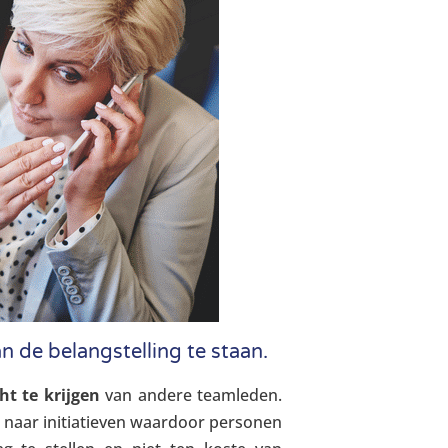
n de belangstelling te staan.
t te krijgen
van andere teamleden.
t naar initiatieven waardoor personen