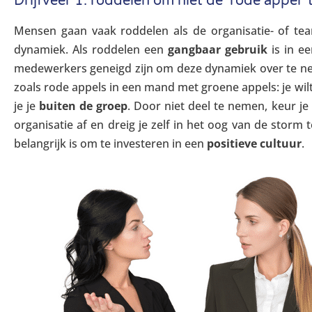
Drijfveer 1: roddelen om niet de ‘rode appel’ t
Mensen gaan vaak roddelen als de organisatie- of te
dynamiek. Als roddelen een
gangbaar gebruik
is in ee
medewerkers geneigd zijn om deze dynamiek over te 
zoals rode appels in een mand met groene appels: je wilt
je je
buiten de groep
. Door niet deel te nemen, keur je
organisatie af en dreig je zelf in het oog van de storm
belangrijk is om te investeren in een
positieve cultuur
.