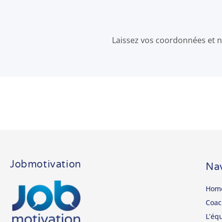
Laissez vos coordonnées et no
Jobmotivation
Nav
Hom
Coac
L’éq