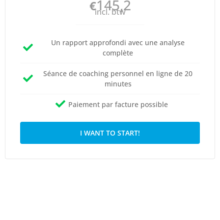
145,2
€
incl. btw
Un rapport approfondi avec une analyse
complète
Séance de coaching personnel en ligne de 20
minutes
Paiement par facture possible
I WANT TO START!